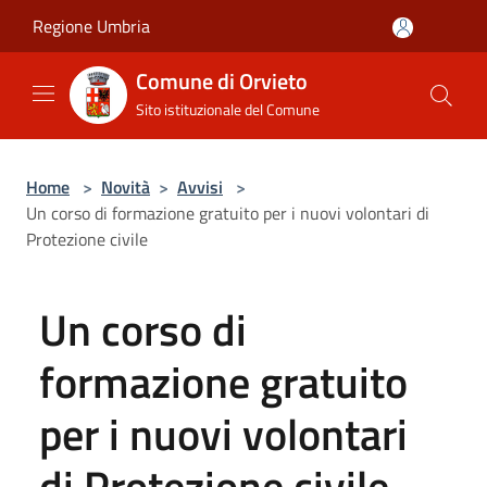
Salta al contenuto principale
Regione Umbria
Comune di Orvieto
Sito istituzionale del Comune
Home
>
Novità
>
Avvisi
>
Un corso di formazione gratuito per i nuovi volontari di
Protezione civile
Un corso di
formazione gratuito
per i nuovi volontari
di Protezione civile