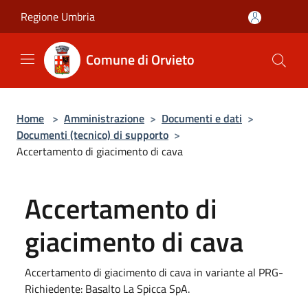
Salta al contenuto principale
Regione Umbria
Comune di Orvieto
Home
>
Amministrazione
>
Documenti e dati
>
Documenti (tecnico) di supporto
>
Accertamento di giacimento di cava
Accertamento di
giacimento di cava
Accertamento di giacimento di cava in variante al PRG-
Richiedente: Basalto La Spicca SpA.