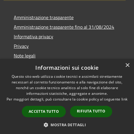
Amministrazione trasparente
Amministrazione trasparente fino al 31/08/2024
Informativa privacy
Privacy
Note legali
×
Dichiarazione di accessibilità
Informazioni sui cookie
Questo sito web utilizza cookie tecnici e assimilati strettamente
necessari al corretto funzionamento e alla navigazione del sito,
nonché un cookie tecnico analitico al solo fine di elaborare
informazioni statistiche, aggregate e anonime.
RSS
Copyright © 2026 • Comune di
Per maggiori dettagli, può consultare la cookie policy al seguente
link
Accessibilità
Orvieto • Powered by
Privacy
Municipium
Accesso
•
RIFIUTA TUTTO
ACCETTA TUTTO
Cookie
redazione
Mappa del sito
MOSTRA DETTAGLI