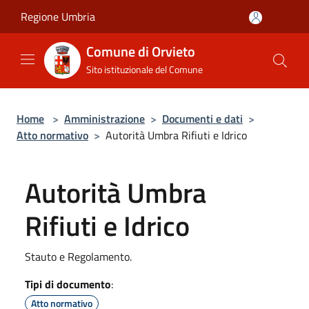
Salta al contenuto principale
Regione Umbria
Comune di Orvieto
Sito istituzionale del Comune
Home
>
Amministrazione
>
Documenti e dati
>
Atto normativo
>
Autorità Umbra Rifiuti e Idrico
Autorità Umbra
Rifiuti e Idrico
Stauto e Regolamento.
Tipi di documento
:
Atto normativo