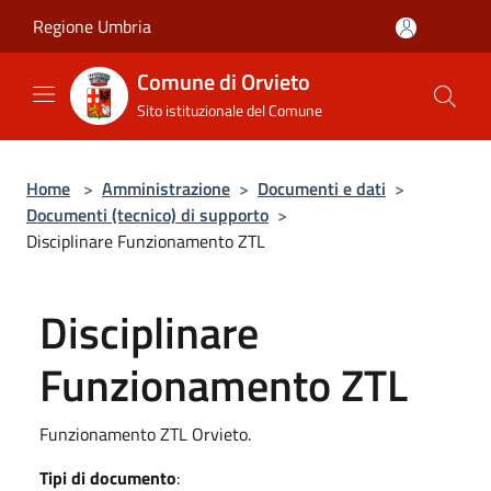
Salta al contenuto principale
Regione Umbria
Comune di Orvieto
Sito istituzionale del Comune
Home
>
Amministrazione
>
Documenti e dati
>
Documenti (tecnico) di supporto
>
Disciplinare Funzionamento ZTL
Disciplinare
Funzionamento ZTL
Funzionamento ZTL Orvieto.
Tipi di documento
: