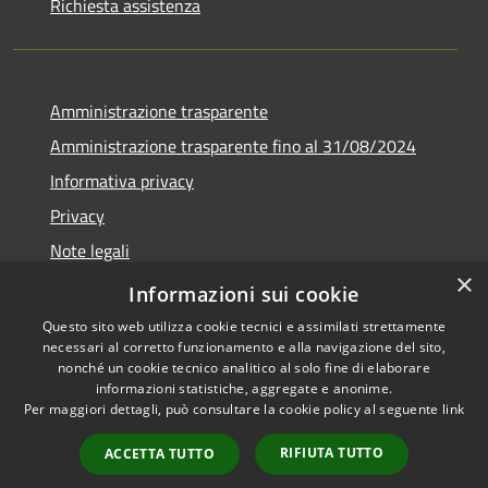
Richiesta assistenza
Amministrazione trasparente
Amministrazione trasparente fino al 31/08/2024
Informativa privacy
Privacy
Note legali
×
Dichiarazione di accessibilità
Informazioni sui cookie
Questo sito web utilizza cookie tecnici e assimilati strettamente
necessari al corretto funzionamento e alla navigazione del sito,
nonché un cookie tecnico analitico al solo fine di elaborare
informazioni statistiche, aggregate e anonime.
RSS
Copyright © 2026 • Comune di
Per maggiori dettagli, può consultare la cookie policy al seguente
link
Accessibilità
Orvieto • Powered by
Privacy
Municipium
Accesso
•
RIFIUTA TUTTO
ACCETTA TUTTO
Cookie
redazione