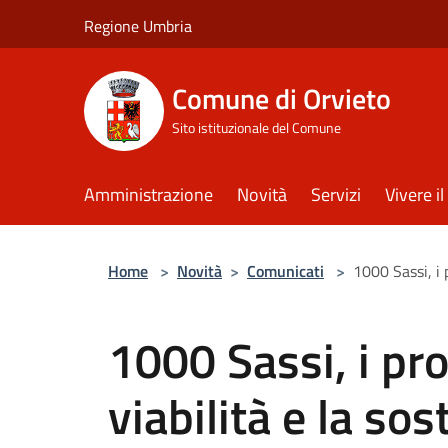
Salta al contenuto principale
Regione Umbria
Comune di Orvieto
Sito istituzionale del Comune
Amministrazione
Novità
Servizi
Vivere 
Home
>
Novità
>
Comunicati
>
1000 Sassi, i 
1000 Sassi, i pr
viabilità e la sos