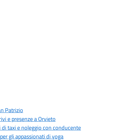
an Patrizio
ivi e presenze a Orvieto
i di taxi e noleggio con conducente
 per gli appassionati di yoga