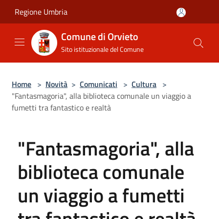
Salta al contenuto principale
Regione Umbria
Comune di Orvieto
Sito istituzionale del Comune
Home
>
Novità
>
Comunicati
>
Cultura
>
"Fantasmagoria", alla biblioteca comunale un viaggio a
fumetti tra fantastico e realtà
"Fantasmagoria", alla
biblioteca comunale
un viaggio a fumetti
tra fantastico e realtà