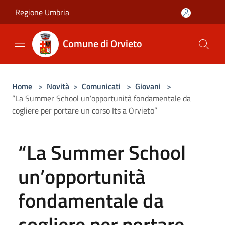
Salta al contenuto principale
Regione Umbria
Comune di Orvieto
Home
>
Novità
>
Comunicati
>
Giovani
>
“La Summer School un’opportunità fondamentale da
cogliere per portare un corso Its a Orvieto”
“La Summer School
un’opportunità
fondamentale da
cogliere per portare