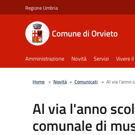
Salta al contenuto principale
Regione Umbria
Comune di Orvieto
Amministrazione
Novità
Servizi
Vivere 
Home
>
Novità
>
Comunicati
>
Al via l'anno 
Al via l'anno sco
comunale di mus