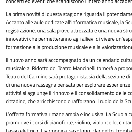
concerti ed eventi che scandiscono l’intero anno accade
La prima novità di questa stagione riguarda il potenziamen
Accanto alle aule dedicate all’informatica musicale, la 
registrazione, una sala prove attrezzata e una nuova stru
innovativi che permetteranno agli allievi di vivere un’esp
formazione alla produzione musicale e alla valorizzazione 
Il nuovo anno sarà accompagnato da un calendario cultur
musicale al Ridotto del Teatro Mancinelli tornerà a propo
Teatro del Carmine sarà protagonista sia della sezione di 
di una nuova rassegna pensata per esplorare esperienze m
attività si aggiunge il rinnovo e il consolidamento delle c
cittadine, che arricchiscono e rafforzano il ruolo della S
L’offerta formativa rimane ampia e inclusiva. La Scuola
promuove i corsi di pianoforte, violino, violoncello, chitar
basso elettrico, fisarmonica, saxofono, clarinetto, tromba