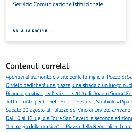
Servizio Comunicazione Istituzionale
VAI ALLA PAGINA
Contenuti correlati
Aperitivi al tramonto e visite per le famiglie al Pozzo di S
Orvieto dedicherà una piazza, una strada o un luogo pub
Bilancio positivo per l'edizione 2026 di Orvieto Sound Fe
Tutto pronto per Orvieto Sound Festival, Strabioli: «Ripar
Sabato 22 agosto al Palazzo del Vino di Orvieto arrivano 
Dal 10 al 12 luglio a Torre San Severo la seconda edizione
"La magia della musica", in Piazza della Repubblica il con