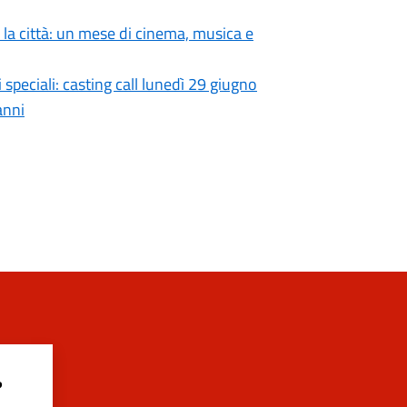
a la città: un mese di cinema, musica e
speciali: casting call lunedì 29 giugno
anni
?