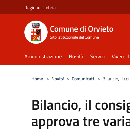
Salta al contenuto principale
Regione Umbria
Comune di Orvieto
Sito istituzionale del Comune
Amministrazione
Novità
Servizi
Vivere 
Home
>
Novità
>
Comunicati
>
Bilancio, il c
Bilancio, il cons
approva tre varia