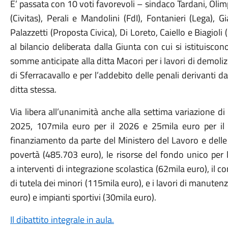
E’ passata con 10 voti favorevoli – sindaco Tardani, Olim
(Civitas), Perali e Mandolini (FdI), Fontanieri (Lega), G
Palazzetti (Proposta Civica), Di Loreto, Caiello e Biagioli 
al bilancio deliberata dalla Giunta con cui si istituiscon
somme anticipate alla ditta Macori per i lavori di demoliz
di Sferracavallo e per l’addebito delle penali derivanti da
ditta stessa.
Via libera all’unanimità anche alla settima variazione di
2025, 107mila euro per il 2026 e 25mila euro per il 2
finanziamento da parte del Ministero del Lavoro e delle P
povertà (485.703 euro), le risorse del fondo unico per l
a interventi di integrazione scolastica (62mila euro), il co
di tutela dei minori (115mila euro), e i lavori di manute
euro) e impianti sportivi (30mila euro).
Il dibattito integrale in aula.