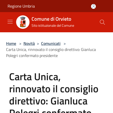
Salta al contenuto principale
Regione Umbria
Comune di Orvieto
Sito istituzionale del Comune
Home
>
Novità
>
Comunicati
>
Carta Unica, rinnovato il consiglio direttivo: Gianluca
Polegri confermato presidente
Carta Unica,
rinnovato il consiglio
direttivo: Gianluca
Polegri confermato