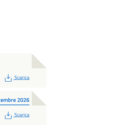
PDF
Scarica
icembre 2026
PDF
Scarica