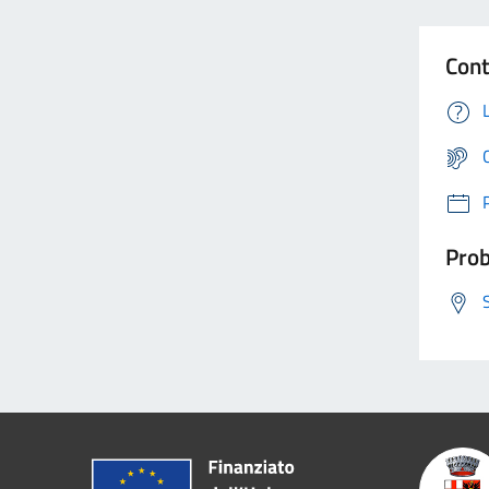
Cont
Prob