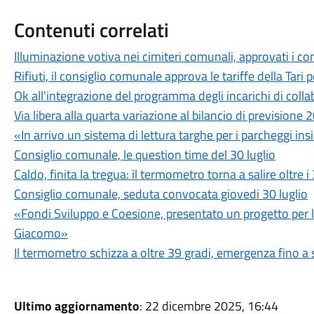
Contenuti correlati
Illuminazione votiva nei cimiteri comunali, approvati i c
Rifiuti, il consiglio comunale approva le tariffe della Tari
Ok all'integrazione del programma degli incarichi di c
Via libera alla quarta variazione al bilancio di prevision
«In arrivo un sistema di lettura targhe per i parcheggi ins
Consiglio comunale, le question time del 30 luglio
Caldo, finita la tregua: il termometro torna a salire oltre i
Consiglio comunale, seduta convocata giovedi 30 luglio
«Fondi Sviluppo e Coesione, presentato un progetto per l'u
Giacomo»
Il termometro schizza a oltre 39 gradi, emergenza fino a 
Ultimo aggiornamento
: 22 dicembre 2025, 16:44