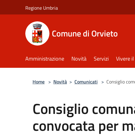
Salta al contenuto principale
Regione Umbria
Comune di Orvieto
Amministrazione
Novità
Servizi
Vivere 
Home
>
Novità
>
Comunicati
>
Consiglio com
Consiglio comun
convocata per m