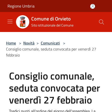
Salta al contenuto principale
Regione Umbria
Comune di Orvieto
Sito istituzionale del Comune
Home
>
Novità
>
Comunicati
>
Consiglio comunale, seduta convocata per venerdì 27
febbraio
Consiglio comunale,
seduta convocata per
venerdì 27 febbraio
Tredici punti all'ordine del giorno dell'assemblea. La