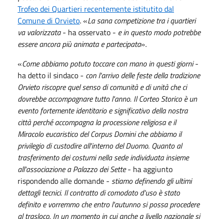
Trofeo dei Quartieri recentemente istitutito dal
Comune di Orvieto
. «
La sana competizione tra i quartieri
va valorizzata
- ha osservato -
e in questo modo potrebbe
essere ancora più animata e partecipata
».
«
Come abbiamo potuto toccare con mano in questi giorni
-
ha detto il sindaco -
con l'arrivo delle feste della tradizione
Orvieto riscopre quel senso di comunità e di unità che ci
dovrebbe accompagnare tutto l'anno. Il Corteo Storico è un
evento fortemente identitario e significativo della nostra
città perché accompagna la processione religiosa e il
Miracolo eucaristico del Corpus Domini che abbiamo il
privilegio di custodire all'interno del Duomo. Quanto al
trasferimento dei costumi nella sede individuata insieme
all'associazione a Palazzo dei Sette
- ha aggiunto
rispondendo alle domande -
stiamo definendo gli ultimi
dettagli tecnici. Il contratto di comodato d'uso è stato
definito e vorremmo che entro l'autunno si possa procedere
al trasloco. In un momento in cui anche a livello nazionale si