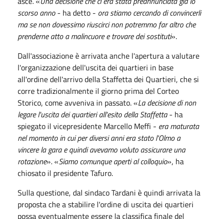
asce. «
Una decisione che ci era stata preannunciata già lo
scorso anno
- ha detto -
ora stiamo cercando di convincerli
ma se non dovessimo riuscirci non potremmo far altro che
prenderne atto a malincuore e trovare dei sostituti
».
Dall'associazione è arrivata anche l'apertura a valutare
l'organizzazione dell'uscita dei quartieri in base
all'ordine dell'arrivo della Staffetta dei Quartieri, che si
corre tradizionalmente il giorno prima del Corteo
Storico, come avveniva in passato. «
La decisione di non
legare l'uscita dei quartieri all'esito della Staffetta
- ha
spiegato il vicepresidente Marcello Meffi -
era maturata
nel momento in cui per diversi anni era stato l'Olmo a
vincere la gara e quindi avevamo voluto assicurare una
rotazione
». «
Siamo comunque aperti al colloquio
», ha
chiosato il presidente Tafuro.
Sulla questione, dal sindaco Tardani è quindi arrivata la
proposta che a stabilire l'ordine di uscita dei quartieri
possa eventualmente essere la classifica finale del