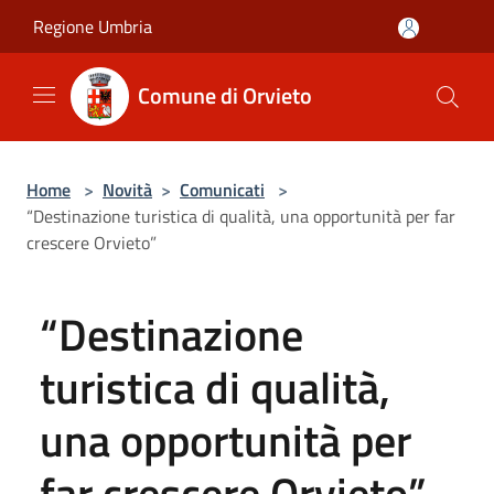
Salta al contenuto principale
Regione Umbria
Comune di Orvieto
Home
>
Novità
>
Comunicati
>
“Destinazione turistica di qualità, una opportunità per far
crescere Orvieto”
“Destinazione
turistica di qualità,
una opportunità per
far crescere Orvieto”