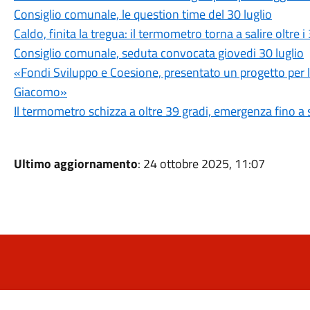
Consiglio comunale, le question time del 30 luglio
Caldo, finita la tregua: il termometro torna a salire oltre i
Consiglio comunale, seduta convocata giovedi 30 luglio
«Fondi Sviluppo e Coesione, presentato un progetto per l'u
Giacomo»
Il termometro schizza a oltre 39 gradi, emergenza fino a 
Ultimo aggiornamento
: 24 ottobre 2025, 11:07