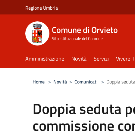
Salta al contenuto principale
Regione Umbria
Comune di Orvieto
Sito istituzionale del Comune
Amministrazione
Novità
Servizi
Vivere 
Home
>
Novità
>
Comunicati
>
Doppia seduta
Doppia seduta pe
commissione cons