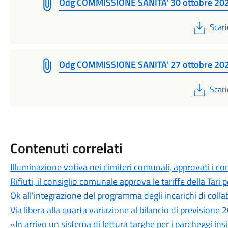
Odg COMMISSIONE SANITA' 30 ottobre 20
PDF
Scari
Odg COMMISSIONE SANITA' 27 ottobre 20
PDF
Scari
Contenuti correlati
Illuminazione votiva nei cimiteri comunali, approvati i c
Rifiuti, il consiglio comunale approva le tariffe della Tari
Ok all'integrazione del programma degli incarichi di c
Via libera alla quarta variazione al bilancio di prevision
«In arrivo un sistema di lettura targhe per i parcheggi ins