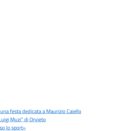
 una festa dedicata a Maurizio Caiello
Luigi Muzi” di Orvieto
so lo sport»