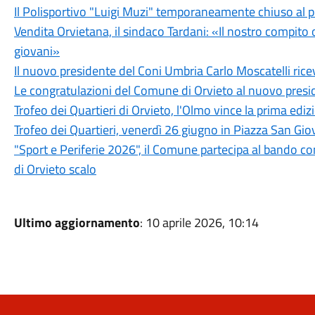
Il Polisportivo "Luigi Muzi" temporaneamente chiuso al pu
Vendita Orvietana, il sindaco Tardani: «Il nostro compito or
giovani»
Il nuovo presidente del Coni Umbria Carlo Moscatelli ri
Le congratulazioni del Comune di Orvieto al nuovo presid
Trofeo dei Quartieri di Orvieto, l'Olmo vince la prima ediz
Trofeo dei Quartieri, venerdì 26 giugno in Piazza San Gio
"Sport e Periferie 2026", il Comune partecipa al bando c
di Orvieto scalo
Ultimo aggiornamento
: 10 aprile 2026, 10:14