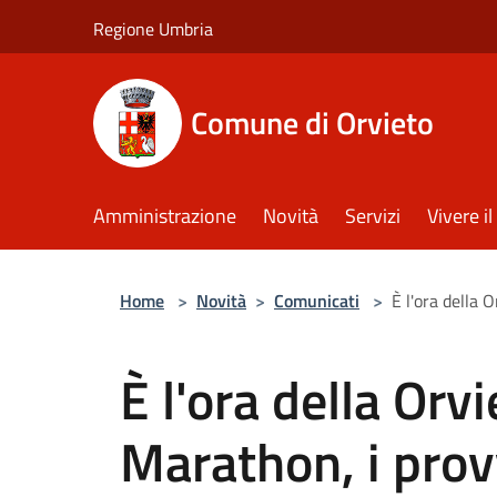
Salta al contenuto principale
Regione Umbria
Comune di Orvieto
Amministrazione
Novità
Servizi
Vivere 
Home
>
Novità
>
Comunicati
>
È l'ora della 
È l'ora della Orv
Marathon, i prov