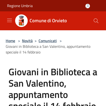
Salta al contenuto principale
Regione Umbria
Comune di Orvieto
Home
>
Novità
>
Comunicati
>
Giovani in Biblioteca a San Valentino, appuntamento
speciale il 14 febbraio
Giovani in Biblioteca a
San Valentino,
appuntamento
speciale il 14 febbraio