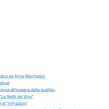
blico ad Anna Marchesini
stival
tenza all'insegna della qualità»
"Le Notti del Vino"
 di “InFrazioni”