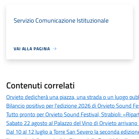
Servizio Comunicazione Istituzionale
VAI ALLA PAGINA
Contenuti correlati
Orvieto dedicherà una piazza, una strada o un luogo pub
Bilancio positivo per l'edizione 2026 di Orvieto Sound Fe
Tutto pronto per Orvieto Sound Festival, Strabioli: «Ripar
Sabato 22 agosto al Palazzo del Vino di Orvieto arrivano 
Dal 10 al 12 luglio a Torre San Severo la seconda edizione