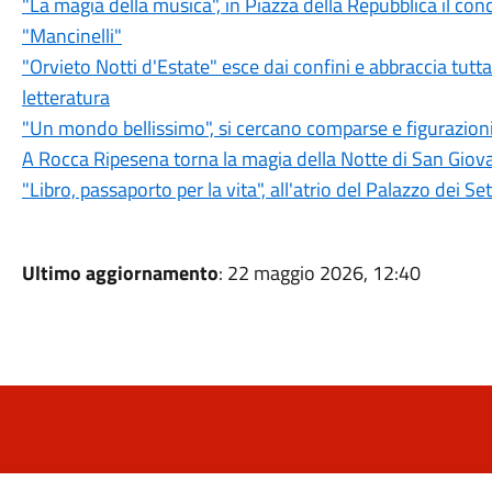
"La magia della musica", in Piazza della Repubblica il con
"Mancinelli"
"Orvieto Notti d'Estate" esce dai confini e abbraccia tutt
letteratura
"Un mondo bellissimo", si cercano comparse e figurazioni 
A Rocca Ripesena torna la magia della Notte di San Giov
"Libro, passaporto per la vita", all'atrio del Palazzo dei Se
Ultimo aggiornamento
: 22 maggio 2026, 12:40