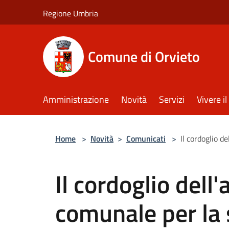
Salta al contenuto principale
Regione Umbria
Comune di Orvieto
Amministrazione
Novità
Servizi
Vivere 
Home
>
Novità
>
Comunicati
>
Il cordoglio d
Il cordoglio del
comunale per la 