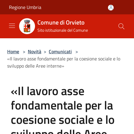
Salta al contenuto principale
Regione Umbria
Comune di Orvieto
Sito istituzionale del Comune
Home
>
Novità
>
Comunicati
>
«Il lavoro asse fondamentale per la coesione sociale e lo
sviluppo delle Aree interne»
«Il lavoro asse
fondamentale per la
coesione sociale e lo
sviluppo delle Aree