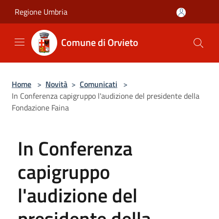
Salta al contenuto principale
Regione Umbria
Comune di Orvieto
Home
>
Novità
>
Comunicati
>
In Conferenza capigruppo l'audizione del presidente della
Fondazione Faina
In Conferenza
capigruppo
l'audizione del
presidente della