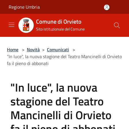
Salta al contenuto principale
Regione Umbria
Comune di Orvieto
Sito istituzionale del Comune
Home
>
Novità
>
Comunicati
>
"In luce", la nuova stagione del Teatro Mancinelli di Orvieto
fa il pieno di abbonati
"In luce", la nuova
stagione del Teatro
Mancinelli di Orvieto
fa il pieno di abbonati