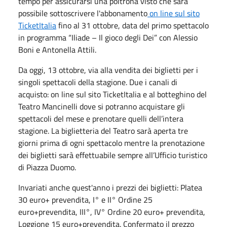
tempo per assicurarsi una poltrona visto che sarà
possibile sottoscrivere l'abbonamento
on line sul sito
TicketItalia
fino al 31 ottobre, data del primo spettacolo
in programma “Iliade – Il gioco degli Dei” con Alessio
Boni e Antonella Attili.
Da oggi, 13 ottobre, via alla vendita dei biglietti per i
singoli spettacoli della stagione. Due i canali di
acquisto: on line sul sito TicketItalia e al botteghino del
Teatro Mancinelli dove si potranno acquistare gli
spettacoli del mese e prenotare quelli dell’intera
stagione. La biglietteria del Teatro sarà aperta tre
giorni prima di ogni spettacolo mentre la prenotazione
dei biglietti sarà effettuabile sempre all’Ufficio turistico
di Piazza Duomo.
Invariati anche quest'anno i prezzi dei biglietti: Platea
30 euro+ prevendita, I° e II° Ordine 25
euro+prevendita, III°, IV° Ordine 20 euro+ prevendita,
Loggione 15 euro+prevendita. Confermato il prezzo