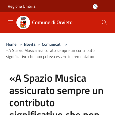
Salta al contenuto principale
Regione Umbria
Comune di Orvieto
Home
>
Novità
>
Comunicati
>
«A Spazio Musica assicurato sempre un contributo
significativo che non poteva essere incrementato»
«A Spazio Musica
assicurato sempre un
contributo
significativo che non