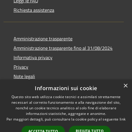
Leggi le FAQ
Richiesta assistenza
Amministrazione trasparente
Amministrazione trasparente fino al 31/08/2024
Informativa privacy
Privacy
Note legali
×
Dichiarazione di accessibilità
Informazioni sui cookie
Questo sito web utilizza cookie tecnici e assimilati strettamente
necessari al corretto funzionamento e alla navigazione del sito,
nonché un cookie tecnico analitico al solo fine di elaborare
informazioni statistiche, aggregate e anonime.
RSS
Copyright © 2026 • Comune di
Per maggiori dettagli, può consultare la cookie policy al seguente
link
Accessibilità
Orvieto • Powered by
Privacy
Municipium
Accesso
•
RIFIUTA TUTTO
ACCETTA TUTTO