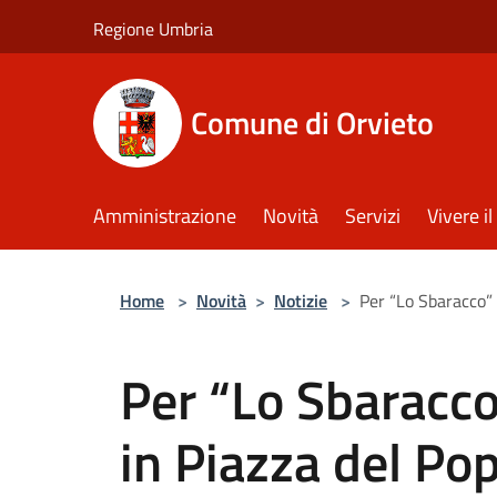
Salta al contenuto principale
Regione Umbria
Comune di Orvieto
Amministrazione
Novità
Servizi
Vivere 
Home
>
Novità
>
Notizie
>
Per “Lo Sbaracco” 
Per “Lo Sbaracco
in Piazza del Pop