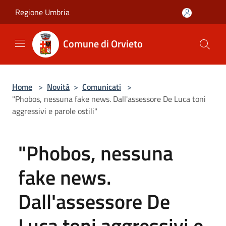
Salta al contenuto principale
Regione Umbria
Comune di Orvieto
Home
>
Novità
>
Comunicati
>
"Phobos, nessuna fake news. Dall'assessore De Luca toni
aggressivi e parole ostili"
"Phobos, nessuna
fake news.
Dall'assessore De
Luca toni aggressivi e