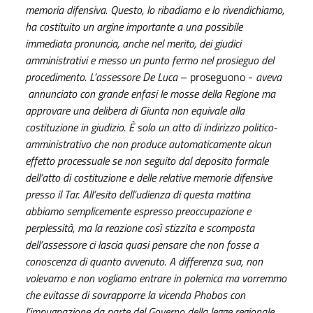
memoria difensiva. Questo, lo ribadiamo e lo rivendichiamo,
ha costituito un argine importante a una possibile
immediata pronuncia, anche nel merito, dei giudici
amministrativi e messo un punto fermo nel prosieguo del
procedimento. L’assessore De Luca
– proseguono -
aveva
annunciato con grande enfasi le mosse della Regione ma
approvare una delibera di Giunta non equivale alla
costituzione in giudizio. È solo un atto di indirizzo politico-
amministrativo che non produce automaticamente alcun
effetto processuale se non seguito dal deposito formale
dell’atto di costituzione e delle relative memorie difensive
presso il Tar. All’esito dell’udienza di questa mattina
abbiamo semplicemente espresso preoccupazione e
perplessità, ma la reazione così stizzita e scomposta
dell’assessore ci lascia quasi pensare che non fosse a
conoscenza di quanto avvenuto. A differenza sua, non
volevamo e non vogliamo entrare in polemica ma vorremmo
che evitasse di sovrapporre la vicenda Phobos con
l’impugnazione da parte del Governo della legge regionale