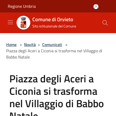
Salta al contenuto principale
Regione Umbria
Comune di Orvieto
Sito istituzionale del Comune
Home
>
Novità
>
Comunicati
>
Piazza degli Aceri a Ciconia si trasforma nel Villaggio di
Babbo Natale
Piazza degli Aceri a
Ciconia si trasforma
nel Villaggio di Babbo
Natale