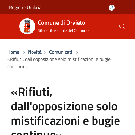
Salta al contenuto principale
Regione Umbria
Comune di Orvieto
Sito istituzionale del Comune
Home
>
Novità
>
Comunicati
>
«Rifiuti, dall'opposizione solo mistificazioni e bugie
continue»
«Rifiuti,
dall'opposizione solo
mistificazioni e bugie
continue»