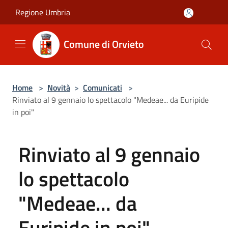
Salta al contenuto principale
Regione Umbria
Comune di Orvieto
Home
>
Novità
>
Comunicati
>
Rinviato al 9 gennaio lo spettacolo "Medeae... da Euripide
in poi"
Rinviato al 9 gennaio
lo spettacolo
"Medeae... da
Euripide in poi"