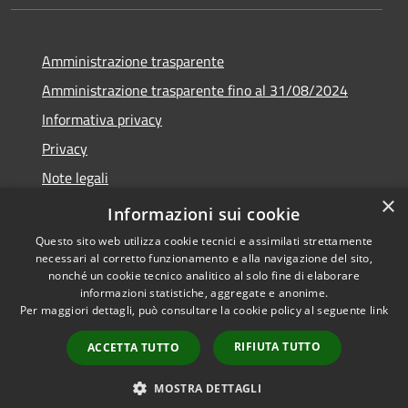
Amministrazione trasparente
Amministrazione trasparente fino al 31/08/2024
Informativa privacy
Privacy
Note legali
×
Dichiarazione di accessibilità
Informazioni sui cookie
Questo sito web utilizza cookie tecnici e assimilati strettamente
necessari al corretto funzionamento e alla navigazione del sito,
nonché un cookie tecnico analitico al solo fine di elaborare
informazioni statistiche, aggregate e anonime.
RSS
Copyright © 2026 • Comune di
Per maggiori dettagli, può consultare la cookie policy al seguente
link
Accessibilità
Orvieto • Powered by
Privacy
Municipium
Accesso
•
RIFIUTA TUTTO
ACCETTA TUTTO
Cookie
redazione
Mappa del sito
MOSTRA DETTAGLI