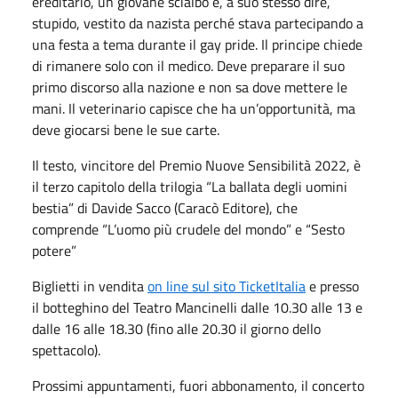
ereditario, un giovane scialbo e, a suo stesso dire,
stupido, vestito da nazista perché stava partecipando a
una festa a tema durante il gay pride. Il principe chiede
di rimanere solo con il medico. Deve preparare il suo
primo discorso alla nazione e non sa dove mettere le
mani. Il veterinario capisce che ha un’opportunità, ma
deve giocarsi bene le sue carte.
Il testo, vincitore del Premio Nuove Sensibilità 2022, è
il terzo capitolo della trilogia “La ballata degli uomini
bestia” di Davide Sacco (Caracò Editore), che
comprende “L’uomo più crudele del mondo” e “Sesto
potere”
Biglietti in vendita
on line sul sito TicketItalia
e presso
il botteghino del Teatro Mancinelli dalle 10.30 alle 13 e
dalle 16 alle 18.30 (fino alle 20.30 il giorno dello
spettacolo).
Prossimi appuntamenti, fuori abbonamento, il concerto