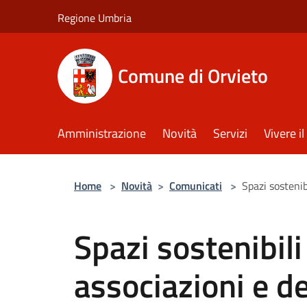
Salta al contenuto principale
Regione Umbria
Comune di Orvieto
Amministrazione
Novità
Servizi
Vivere 
Home
>
Novità
>
Comunicati
>
Spazi sostenibi
Spazi sostenibili
associazioni e dei