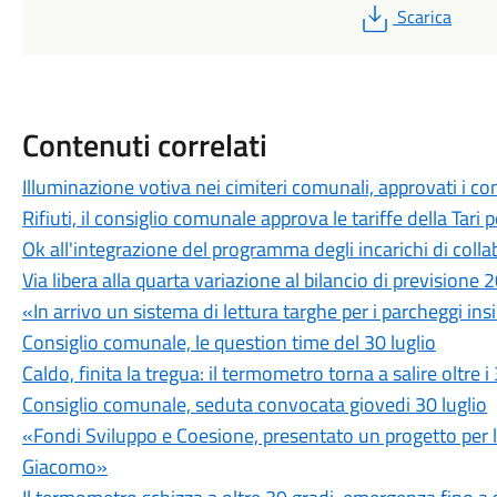
PDF
Scarica
Contenuti correlati
Illuminazione votiva nei cimiteri comunali, approvati i c
Rifiuti, il consiglio comunale approva le tariffe della Tari
Ok all'integrazione del programma degli incarichi di c
Via libera alla quarta variazione al bilancio di prevision
«In arrivo un sistema di lettura targhe per i parcheggi ins
Consiglio comunale, le question time del 30 luglio
Caldo, finita la tregua: il termometro torna a salire oltre i
Consiglio comunale, seduta convocata giovedi 30 luglio
«Fondi Sviluppo e Coesione, presentato un progetto per l'u
Giacomo»