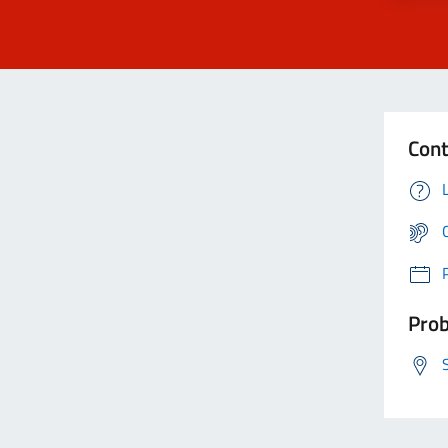
Cont
Prob