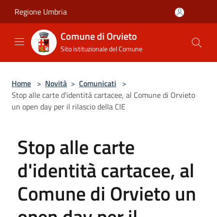
Salta al contenuto principale
Regione Umbria
Comune di Orvieto
Sito istituzionale del Comune
Home
>
Novità
>
Comunicati
>
Stop alle carte d'identità cartacee, al Comune di Orvieto
un open day per il rilascio della CIE
Stop alle carte
d'identità cartacee, al
Comune di Orvieto un
open day per il