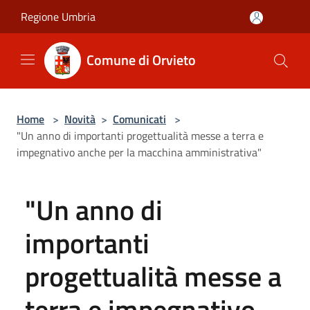
Salta al contenuto principale
Regione Umbria
Comune di Orvieto
Home
>
Novità
>
Comunicati
>
"Un anno di importanti progettualità messe a terra e
impegnativo anche per la macchina amministrativa"
"Un anno di
importanti
progettualità messe a
terra e impegnativo