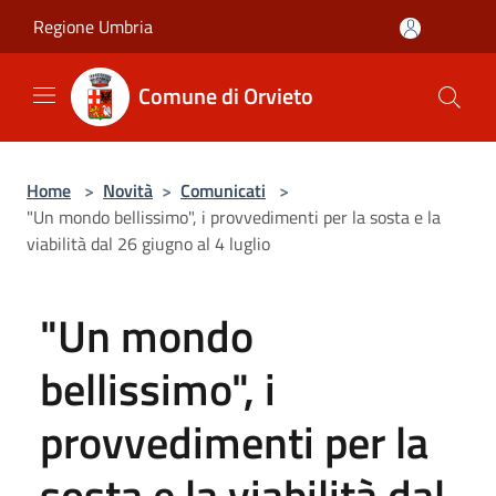
Salta al contenuto principale
Regione Umbria
Comune di Orvieto
Home
>
Novità
>
Comunicati
>
"Un mondo bellissimo", i provvedimenti per la sosta e la
viabilità dal 26 giugno al 4 luglio
"Un mondo
bellissimo", i
provvedimenti per la
sosta e la viabilità dal