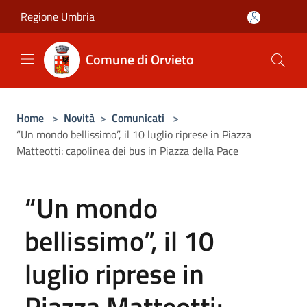
Salta al contenuto principale
Regione Umbria
Comune di Orvieto
Home
>
Novità
>
Comunicati
>
“Un mondo bellissimo”, il 10 luglio riprese in Piazza
Matteotti: capolinea dei bus in Piazza della Pace
“Un mondo
bellissimo”, il 10
luglio riprese in
Piazza Matteotti: