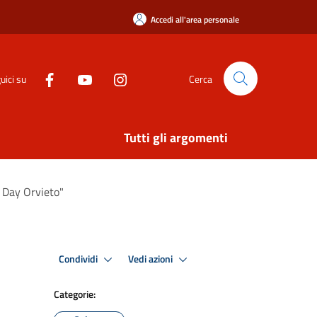
Accedi all'area personale
uici su
Cerca
Tutti gli argomenti
x Day Orvieto"
Condividi
Vedi azioni
Categorie: