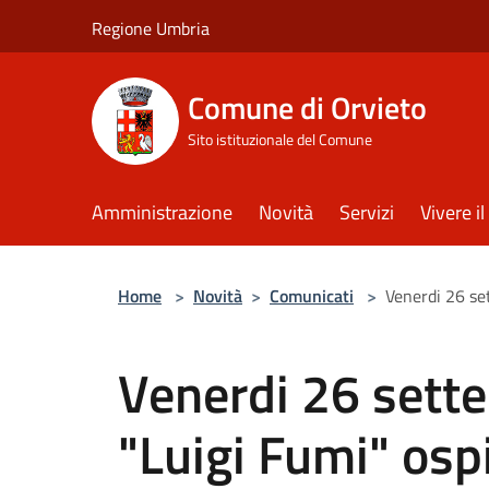
Salta al contenuto principale
Regione Umbria
Comune di Orvieto
Sito istituzionale del Comune
Amministrazione
Novità
Servizi
Vivere 
Home
>
Novità
>
Comunicati
>
Venerdi 26 set
Venerdi 26 sette
"Luigi Fumi" osp