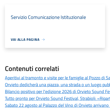
Servizio Comunicazione Istituzionale
VAI ALLA PAGINA
Contenuti correlati
Aperitivi al tramonto e visite per le famiglie al Pozzo di S
Orvieto dedicherà una piazza, una strada o un luogo pub
Bilancio positivo per l'edizione 2026 di Orvieto Sound Fe
Tutto pronto per Orvieto Sound Festival, Strabioli: «Ripar
Sabato 22 agosto al Palazzo del Vino di Orvieto arrivano 