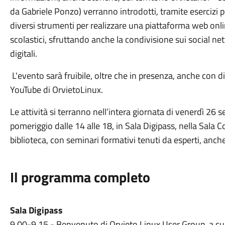
da Gabriele Ponzo) verranno introdotti, tramite esercizi p
diversi strumenti per realizzare una piattaforma web onlin
scolastici, sfruttando anche la condivisione sui social ne
digitali.
L'evento sarà fruibile, oltre che in presenza, anche con d
YouTube di OrvietoLinux.
Le attività si terranno nell’intera giornata di venerdì 26 s
pomeriggio dalle 14 alle 18, in Sala Digipass, nella Sala C
biblioteca, con seminari formativi tenuti da esperti, anch
I
l programma completo
S
ala Digipass
9.00-9.15 - Benvenuto di Orvieto Linux User Group, a cur