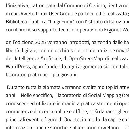
L'iniziativa, patrocinata dal Comune di Orvieto, rientra ne
di cui Orvieto Linux User Group è partner, ed è realizzata
Biblioteca Pubblica "Luigi Fumi", con l’Istituto di Istruz
con il prezioso supporto tecnico-operativo di Ergonet W
on l’edizione 2025 verranno introdotti, partendo dalle basi
libertà digitale, con un occhio sulle ultime notizie e nov
dell’Intelligenza Artificiale, di OpenStreetMap, di reali
WordPress, approfondendo ogni argomento sia con talk te
laboratori pratici per i più giovani.
Durante tutta la giornata verranno svolte molteplici attivi
anni. Nello specifico, il laboratorio di Social Mapping (te
conoscere ed utilizzare in maniera pratica strumenti op
competenze di ricerca online e offline, così da raccoglier
principali eventi e figure di Orvieto, in modo da capire 
informazioni, anche storiche, sul territorio orvietano. Co