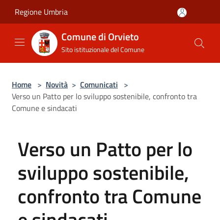
Salta al contenuto principale
Regione Umbria
Comune di Orvieto
Sito istituzionale del Comune
Home
>
Novità
>
Comunicati
>
Verso un Patto per lo sviluppo sostenibile, confronto tra
Comune e sindacati
Verso un Patto per lo
sviluppo sostenibile,
confronto tra Comune
e sindacati