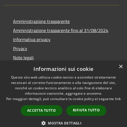
Amministrazione trasparente
Amministrazione trasparente fino al 31/08/2024
Informativa privacy
Privacy
Note legali
×
Dichiarazione di accessibilità
Informazioni sui cookie
Questo sito web utilizza cookie tecnici e assimilati strettamente
necessari al corretto funzionamento e alla navigazione del sito,
nonché un cookie tecnico analitico al solo fine di elaborare
informazioni statistiche, aggregate e anonime.
RSS
Copyright © 2026 • Comune di
Per maggiori dettagli, può consultare la cookie policy al seguente
link
Accessibilità
Orvieto • Powered by
Privacy
Municipium
Accesso
•
RIFIUTA TUTTO
ACCETTA TUTTO
Cookie
redazione
Mappa del sito
MOSTRA DETTAGLI