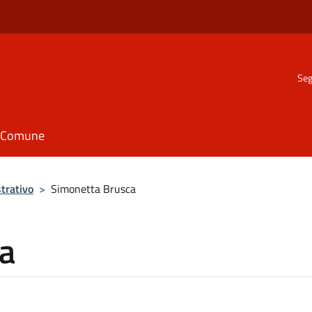
Seg
il Comune
trativo
>
Simonetta Brusca
a