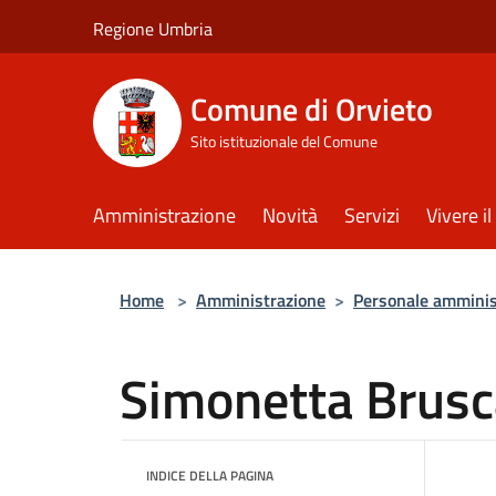
Salta al contenuto principale
Regione Umbria
Comune di Orvieto
Sito istituzionale del Comune
Amministrazione
Novità
Servizi
Vivere 
Home
>
Amministrazione
>
Personale amminis
Simonetta Brusc
INDICE DELLA PAGINA