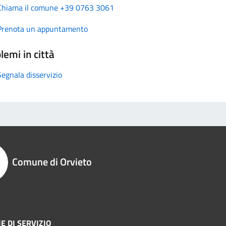
Chiama il comune +39 0763 3061
Prenota un appuntamento
lemi in città
Segnala disservizio
Comune di Orvieto
E DI SERVIZIO