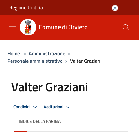
Salta al contenuto principale
Regione Umbria
Comune di Orvieto
Home
>
Amministrazione
>
Personale amministrativo
>
Valter Graziani
Valter Graziani
Condividi
Vedi azioni
INDICE DELLA PAGINA