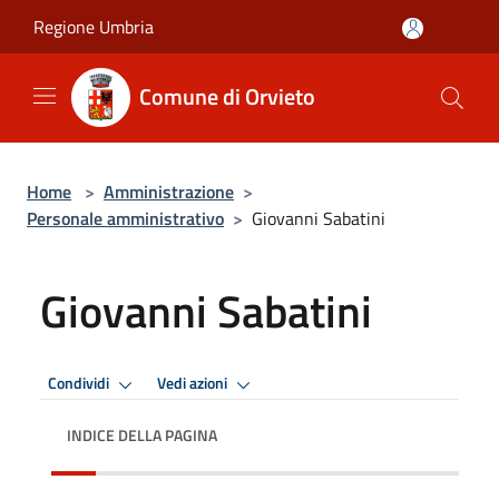
Salta al contenuto principale
Regione Umbria
Comune di Orvieto
Home
>
Amministrazione
>
Personale amministrativo
>
Giovanni Sabatini
Giovanni Sabatini
Condividi
Vedi azioni
INDICE DELLA PAGINA