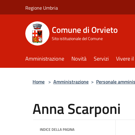
Salta al contenuto principale
Regione Umbria
Comune di Orvieto
Sito istituzionale del Comune
Amministrazione
Novità
Servizi
Vivere 
Home
>
Amministrazione
>
Personale amminis
Anna Scarponi
INDICE DELLA PAGINA