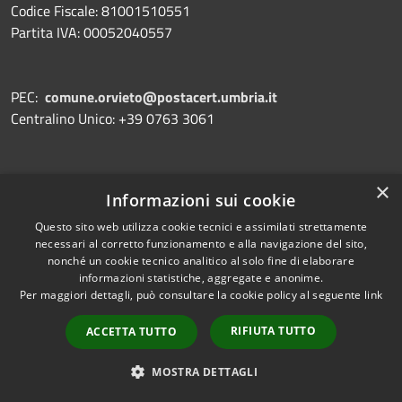
Codice Fiscale: 81001510551
Partita IVA: 00052040557
PEC:
comune.orvieto@postacert.umbria.it
Centralino Unico: +39 0763 3061
×
Informazioni sui cookie
Prenotazione appuntamento
Segnalazione disservizio
Questo sito web utilizza cookie tecnici e assimilati strettamente
necessari al corretto funzionamento e alla navigazione del sito,
Leggi le FAQ
nonché un cookie tecnico analitico al solo fine di elaborare
informazioni statistiche, aggregate e anonime.
Richiesta assistenza
Per maggiori dettagli, può consultare la cookie policy al seguente
link
RIFIUTA TUTTO
ACCETTA TUTTO
Amministrazione trasparente
MOSTRA DETTAGLI