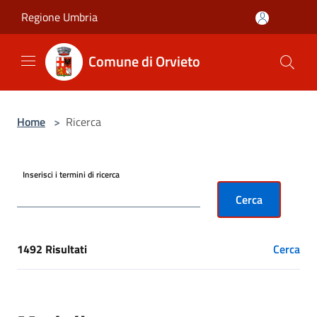
Salta al contenuto principale
Regione Umbria
Comune di Orvieto
Home
>
Ricerca
Inserisci i termini di ricerca
Cerca
1492 Risultati
Cerca
[results] Risultati