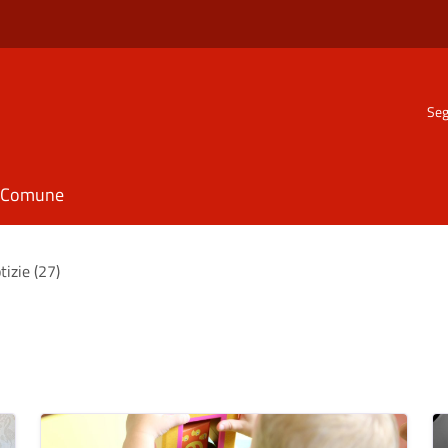
Seg
il Comune
tizie (27)