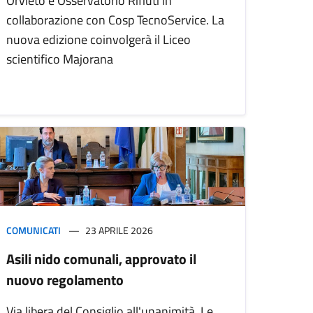
Orvieto e Osservatorio Rifiuti in
collaborazione con Cosp TecnoService. La
nuova edizione coinvolgerà il Liceo
scientifico Majorana
COMUNICATI
23 APRILE 2026
Asili nido comunali, approvato il
nuovo regolamento
Via libera del Consiglio all'unanimità. Le