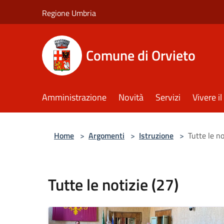
Salta al contenuto principale
Regione Umbria
Comune di Orvieto
Amministrazione
Novità
Servizi
Vivere 
Home
>
Argomenti
>
Istruzione
>
Tutte le no
Tutte le notizie (27)