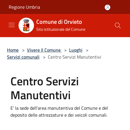
Salta al contenuto principale
Regione Umbria
Comune di Orvieto
Sito istituzionale del Comune
Home
>
Vivere il Comune
>
Luoghi
>
Servizi comunali
>
Centro Servizi Manutentivi
Centro Servizi
Manutentivi
E' la sede dell'area manutentiva del Comune e del
deposito delle attrezzature e dei veicoli comunali.