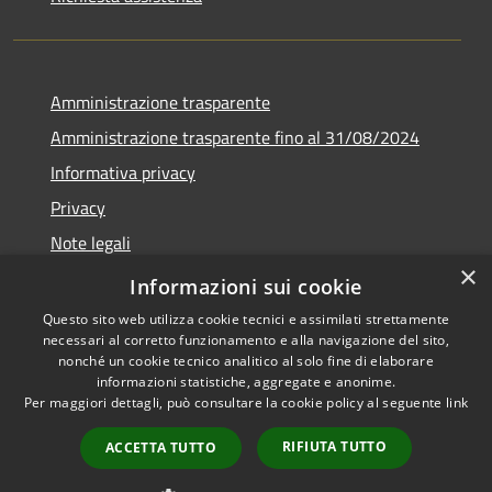
Amministrazione trasparente
Amministrazione trasparente fino al 31/08/2024
Informativa privacy
Privacy
Note legali
×
Dichiarazione di accessibilità
Informazioni sui cookie
Questo sito web utilizza cookie tecnici e assimilati strettamente
necessari al corretto funzionamento e alla navigazione del sito,
nonché un cookie tecnico analitico al solo fine di elaborare
informazioni statistiche, aggregate e anonime.
RSS
Copyright © 2026 • Comune di
Per maggiori dettagli, può consultare la cookie policy al seguente
link
Accessibilità
Orvieto • Powered by
Privacy
Municipium
Accesso
•
RIFIUTA TUTTO
ACCETTA TUTTO
Cookie
redazione