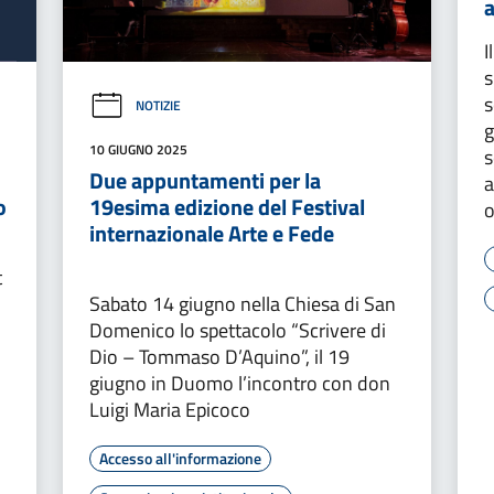
I
s
s
NOTIZIE
g
10 GIUGNO 2025
s
Due appuntamenti per la
a
o
19esima edizione del Festival
o
internazionale Arte e Fede
t
Sabato 14 giugno nella Chiesa di San
Domenico lo spettacolo “Scrivere di
Dio – Tommaso D’Aquino”, il 19
giugno in Duomo l’incontro con don
Luigi Maria Epicoco
Accesso all'informazione