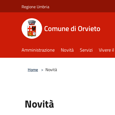
Salta al contenuto principale
Regione Umbria
Comune di Orvieto
Amministrazione
Novità
Servizi
Vivere 
Home
>
Novità
Novità