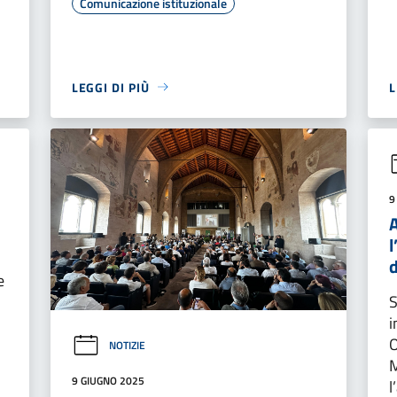
Comunicazione istituzionale
LEGGI DI PIÙ
L
9
A
l
e
S
i
O
NOTIZIE
M
9 GIUGNO 2025
l