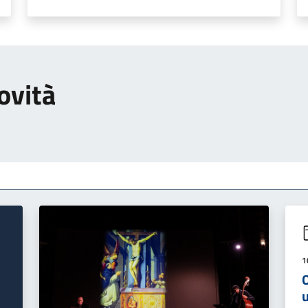
ovità
1
O