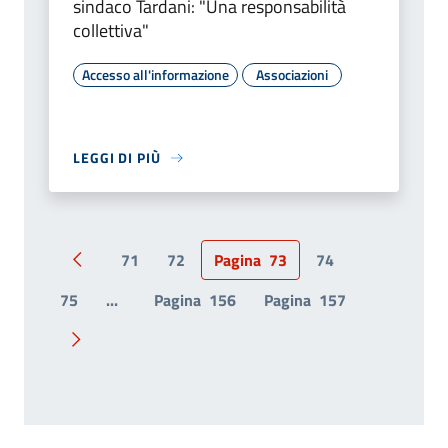
sindaco Tardani: "Una responsabilità
collettiva"
Accesso all'informazione
Associazioni
LEGGI DI PIÙ
71
72
Pagina
73
74
Pagina precedente
75
...
Pagina
156
Pagina
157
Pagina successiva