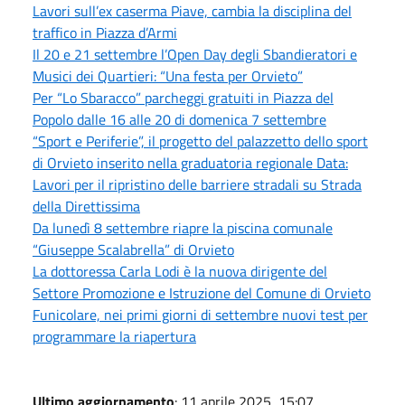
Lavori sull’ex caserma Piave, cambia la disciplina del
traffico in Piazza d’Armi
Il 20 e 21 settembre l’Open Day degli Sbandieratori e
Musici dei Quartieri: “Una festa per Orvieto”
Per “Lo Sbaracco” parcheggi gratuiti in Piazza del
Popolo dalle 16 alle 20 di domenica 7 settembre
“Sport e Periferie”, il progetto del palazzetto dello sport
di Orvieto inserito nella graduatoria regionale Data:
Lavori per il ripristino delle barriere stradali su Strada
della Direttissima
Da lunedì 8 settembre riapre la piscina comunale
“Giuseppe Scalabrella” di Orvieto
La dottoressa Carla Lodi è la nuova dirigente del
Settore Promozione e Istruzione del Comune di Orvieto
Funicolare, nei primi giorni di settembre nuovi test per
programmare la riapertura
Ultimo aggiornamento
: 11 aprile 2025, 15:07