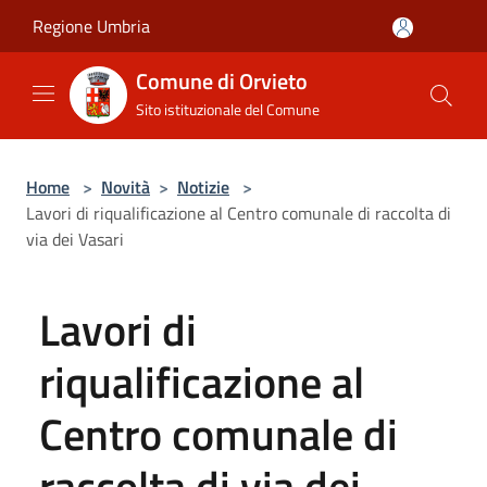
Salta al contenuto principale
Regione Umbria
Comune di Orvieto
Sito istituzionale del Comune
Home
>
Novità
>
Notizie
>
Lavori di riqualificazione al Centro comunale di raccolta di
via dei Vasari
Lavori di
riqualificazione al
Centro comunale di
raccolta di via dei