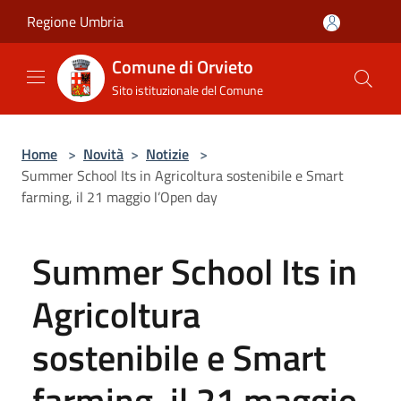
Salta al contenuto principale
Regione Umbria
Comune di Orvieto
Sito istituzionale del Comune
Home
>
Novità
>
Notizie
>
Summer School Its in Agricoltura sostenibile e Smart
farming, il 21 maggio l’Open day
Summer School Its in
Agricoltura
sostenibile e Smart
farming, il 21 maggio