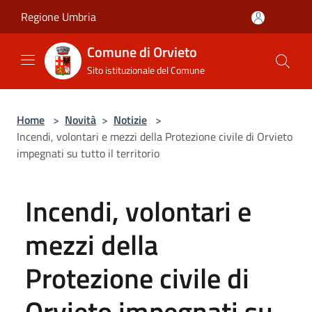
Salta al contenuto principale
Regione Umbria
Comune di Orvieto
Sito istituzionale del Comune
Home
>
Novità
>
Notizie
>
Incendi, volontari e mezzi della Protezione civile di Orvieto
impegnati su tutto il territorio
Incendi, volontari e
mezzi della
Protezione civile di
Orvieto impegnati su