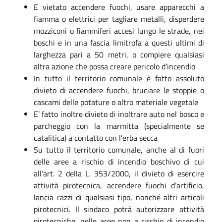
E vietato accendere fuochi, usare apparecchi a
fiamma o elettrici per tagliare metalli, disperdere
mozziconi o fiammiferi accesi lungo le strade, nei
boschi e in una fascia limitrofa a questi ultimi di
larghezza pari a 50 metri, o compiere qualsiasi
altra azione che possa creare pericolo d’incendio
In tutto il territorio comunale è fatto assoluto
divieto di accendere fuochi, bruciare le stoppie o
cascami delle potature o altro materiale vegetale
E’ fatto inoltre divieto di inoltrare auto nel bosco e
parcheggio con la marmitta (specialmente se
catalitica) a contatto con l’erba secca
Su tutto il territorio comunale, anche al di fuori
delle aree a rischio di incendio boschivo di cui
all’art. 2 della L. 353/2000, il divieto di esercire
attività pirotecnica, accendere fuochi d’artificio,
lancia razzi di qualsiasi tipo, nonché altri articoli
pirotecnici. Il sindaco potrà autorizzare attività
pirotecniche, nelle aree non a rischio di incendio