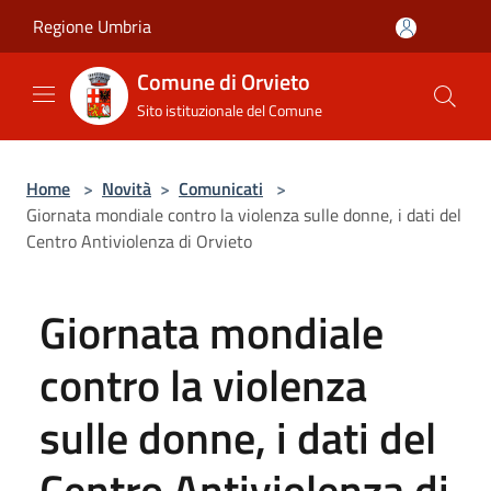
Salta al contenuto principale
Regione Umbria
Comune di Orvieto
Sito istituzionale del Comune
Home
>
Novità
>
Comunicati
>
Giornata mondiale contro la violenza sulle donne, i dati del
Centro Antiviolenza di Orvieto
Giornata mondiale
contro la violenza
sulle donne, i dati del
Centro Antiviolenza di