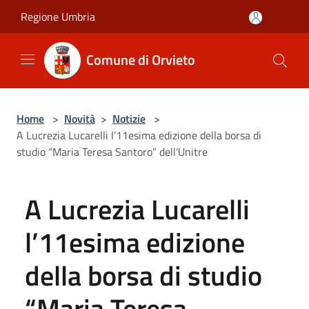
Salta al contenuto principale
Regione Umbria
Comune di Orvieto
Home
>
Novità
>
Notizie
>
A Lucrezia Lucarelli l’11esima edizione della borsa di
studio “Maria Teresa Santoro” dell’Unitre
A Lucrezia Lucarelli
l’11esima edizione
della borsa di studio
“Maria Teresa